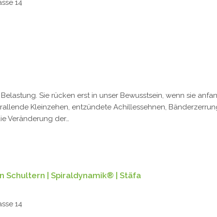
asse 14
 Belastung. Sie rücken erst in unser Bewusstsein, wenn sie an
allende Kleinzehen, entzündete Achillessehnen, Bänderzerrung
ie Veränderung der…
 Schultern | Spiraldynamik® | Stäfa
asse 14